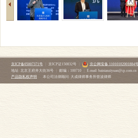
京ICP备05007371号
|
京ICP证150832号
|
京公网安备 11010102001884
地址: 北京王府井大街36号
|
邮编：100710
|
E-mail: bainianziyuan@cp.com.cn
产品隐私权声明
本公司法律顾问: 大成律师事务所曾波律师