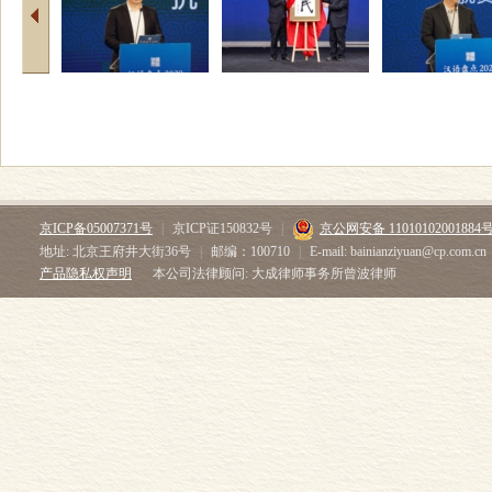
京ICP备05007371号
|
京ICP证150832号
|
京公网安备 11010102001884
地址: 北京王府井大街36号
|
邮编：100710
|
E-mail: bainianziyuan@cp.com.cn
产品隐私权声明
本公司法律顾问: 大成律师事务所曾波律师