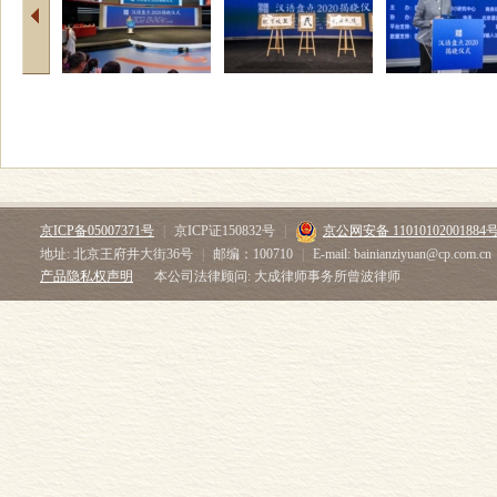
京ICP备05007371号
|
京ICP证150832号
|
京公网安备 11010102001884
地址: 北京王府井大街36号
|
邮编：100710
|
E-mail: bainianziyuan@cp.com.cn
产品隐私权声明
本公司法律顾问: 大成律师事务所曾波律师