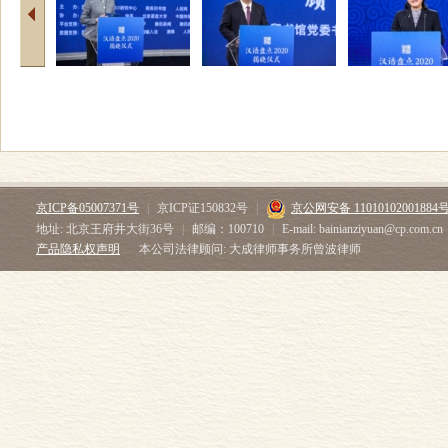
京ICP备05007371号
|
京ICP证150832号
|
京公网安备 11010102001884
地址: 北京王府井大街36号
|
邮编：100710
|
E-mail: bainianziyuan@cp.com.cn
产品隐私权声明
本公司法律顾问: 大成律师事务所曾波律师