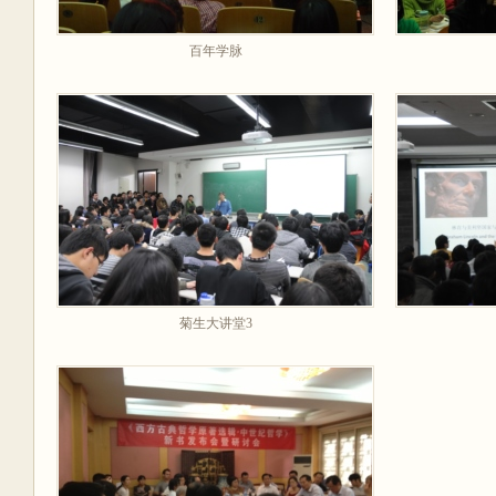
百年学脉
菊生大讲堂3