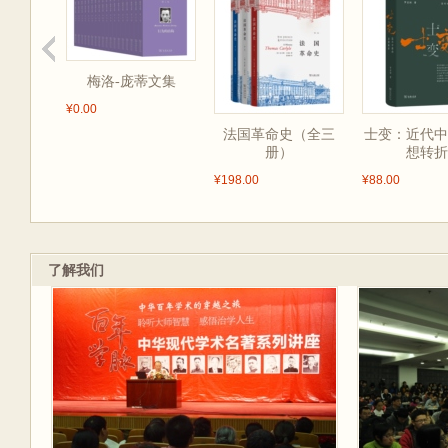
梅洛-庞蒂文集
¥0.00
法国革命史（全三
士变：近代中
册）
想转折
¥198.00
¥88.00
了解我们