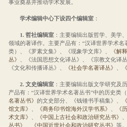
事业奠基并推动学术发展。
学术编辑中心下设四个编辑室
：
1. 哲社编辑室
：主要编辑出版哲学、美学
领域的著译作。主要产品有：“汉译世界学术名
类）、《罗素文集》、《现象学文库》、
《解
丛》
、《法国思想文化译丛》、《宗教文化译
《文化和传播译丛》、
《社会学名著译丛》
、
2. 文史编辑室
：主要编辑出版文学研究及
产品有：“汉译世界学术名著丛书”中的历史类
名著丛书》
的文史部分、《钱锺书手稿集》、
馆文库》
、
《商务印书馆海外汉学书系》
、
《
术文库》
、
《中国上古社会和政治研究丛书》
丛书》
、《中国近世社会和政治研究丛书》
等