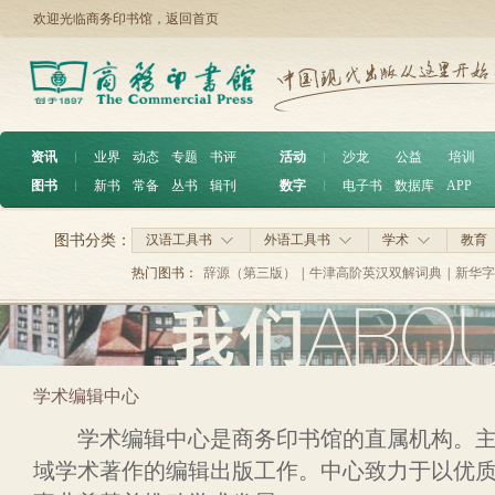
欢迎光临商务印书馆，
返回首页
资讯
︱
业界
动态
专题
书评
活动
︱
沙龙
公益
培训
图书
︱
新书
常备
丛书
辑刊
数字
︱
电子书
数据库
APP
图书分类：
汉语工具书
外语工具书
学术
教育
热门图书：
辞源（第三版）
|
牛津高阶英汉双解词典
|
新华字
学术编辑中心
学术编辑中心是商务印书馆的直属机构。主
域学术著作的编辑出版工作。中心致力于以优