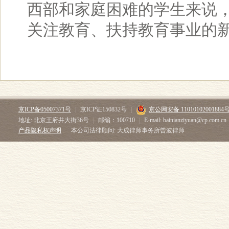
西部和家庭困难的学生来说
关注教育、扶持教育事业的
京ICP备05007371号
|
京ICP证150832号
|
京公网安备 11010102001884
地址: 北京王府井大街36号
|
邮编：100710
|
E-mail: bainianziyuan@cp.com.cn
产品隐私权声明
本公司法律顾问: 大成律师事务所曾波律师