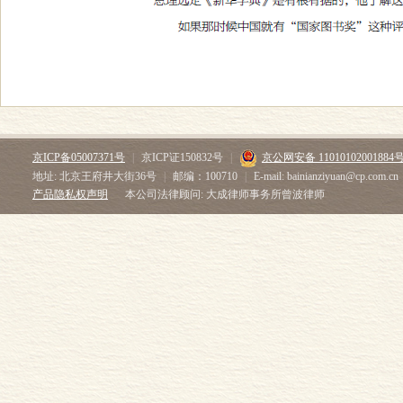
京ICP备05007371号
|
京ICP证150832号
|
京公网安备 11010102001884
地址: 北京王府井大街36号
|
邮编：100710
|
E-mail: bainianziyuan@cp.com.cn
产品隐私权声明
本公司法律顾问: 大成律师事务所曾波律师