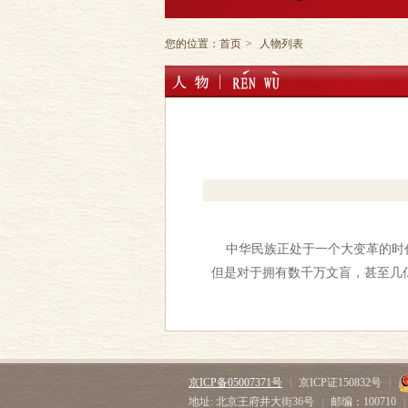
您的位置：
首页
>
人物列表
中华民族正处于一个大变革的时代
但是对于拥有数千万文盲，甚至几
京ICP备05007371号
|
京ICP证150832号
|
地址: 北京王府井大街36号
|
邮编：100710
|