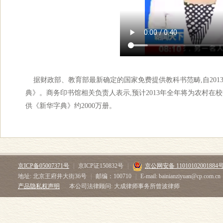
据财政部、教育部最新确定的国家免费提供教科书范畴,自201
典》。商务印书馆相关负责人表示,预计2013年全年将为农村在校
供《新华字典》约2000万册。
京ICP备05007371号
|
京ICP证150832号
|
京公网安备 11010102001884
地址: 北京王府井大街36号
|
邮编：100710
|
E-mail: bainianziyuan@cp.com.cn
产品隐私权声明
本公司法律顾问: 大成律师事务所曾波律师