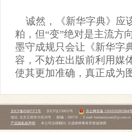
诚然，《新华字典》应该
粕，但“变”绝对是主流方
墨守成规只会让《新华字
容，不妨在出版前利用媒
使其更加准确，真正成为图
京ICP备05007371号
|
京ICP证150832号
|
京公网安备 11010102001884
地址: 北京王府井大街36号
|
邮编：100710
|
E-mail: bainianziyuan@cp.com.cn
产品隐私权声明
本公司法律顾问: 大成律师事务所曾波律师