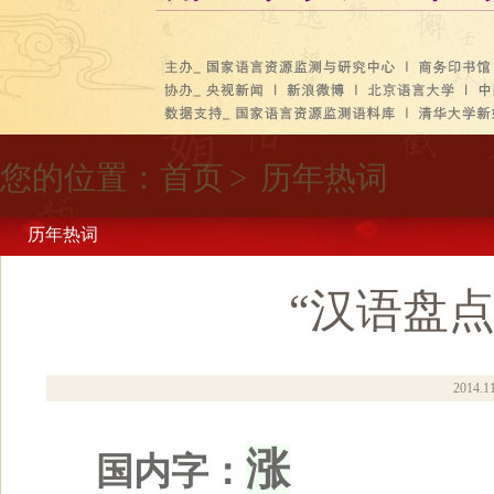
您的位置：
首页
>
历年热词
历年热词
“汉语盘点
2014.1
涨
国内字：