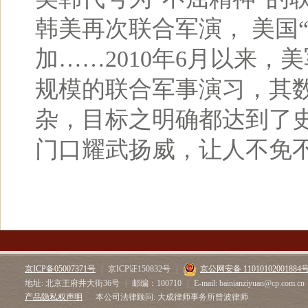
韩美再次联合军演， 美国“乔
加……2010年6月以来，
规模的联合军事演习，其数
杂，目标之明确都达到了
门口耀武扬威，让人不免不
京ICP备05007371号
|
京ICP证150832号
|
京公网安备 11010102001884
地址: 北京王府井大街36号
|
邮编：100710
|
E-mail: bainianziyuan@cp.com.cn
产品隐私权声明
本公司法律顾问: 大成律师事务所曾波律师