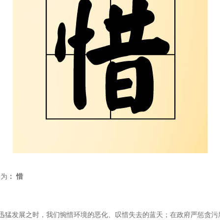
词为
： 惜
经济迅猛发展之时，我们惋惜环境的恶化、叹惜失去的蓝天；在政府严惩贪