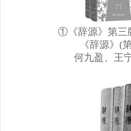
①《辞源》第三版
《辞源》(第
何九盈、王