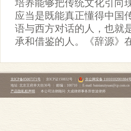
培养能够把传统文化引向现
应当是既能真正懂得中国
语与西方对话的人，也就
承和借鉴的人。《辞源》在
京ICP备05007371号
|
京ICP证150832号
|
京公网安备 11010102001884
地址: 北京王府井大街36号
|
邮编：100710
|
E-mail: bainianziyuan@cp.com.cn
产品隐私权声明
本公司法律顾问: 大成律师事务所曾波律师