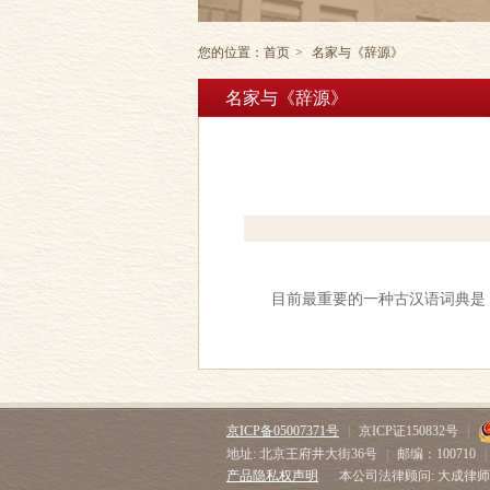
您的位置：
首页
>
名家与《辞源》
名家与《辞源》
目前最重要的一种古汉语词典是
京ICP备05007371号
|
京ICP证150832号
|
地址: 北京王府井大街36号
|
邮编：100710
|
产品隐私权声明
本公司法律顾问: 大成律