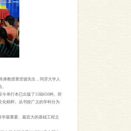
系终身教授童世骏先生，同济大学人
会。
今单行本已出版了15辑650种。所
文化精粹。丛书按广义的学科分为
科学最重要、最宏大的基础工程之