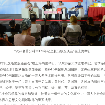
“汉译名著分科本120年纪念版出版座谈会”在上海举行
20年纪念版出版座谈会”在上海书展举行。华东师范大学党委书记、哲学
馆总经理于殿利先生参加座谈，商务印书馆副总编辑陈小文先生主持座谈
商务印书馆组织出版的一套大型学术翻译丛书。丛书自1982年开始出版，至
领域不限于一门，皆为文明开启以来，各时代、各国家、各民族的思想与
地理、经济、语言学五类，分别用橘、绿、黄、蓝、赭五色标识。
社会和学界的肯定和赞誉，被誉为一项伟大的文化事业，中国人文社会
术界在思想文化领域取得的重要成果。