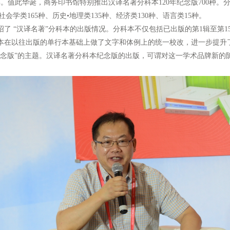
。值此华诞，商务印书馆特别推出汉译名著分科本120年纪念版700种。分
社会学类165种、历史•地理类135种、经济类130种、语言类15种。
 “汉译名著”分科本的出版情况。分科本不仅包括已出版的第1辑至第1
分科本在以往出版的单行本基础上做了文字和体例上的统一校改，进一步提
纪念版”的主题。汉译名著分科本纪念版的出版，可谓对这一学术品牌新的