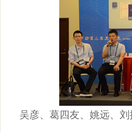
吴彦、葛四友、姚远、刘