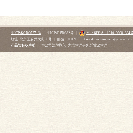
京ICP备05007371号
|
京ICP证150832号
|
京公网安备 11010102001884
地址: 北京王府井大街36号
|
邮编：100710
|
E-mail: bainianziyuan@cp.com.cn
产品隐私权声明
本公司法律顾问: 大成律师事务所曾波律师