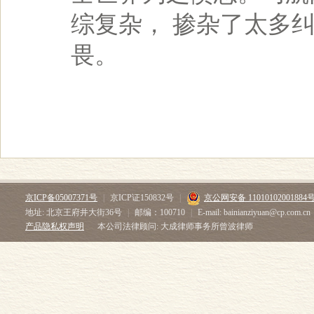
综复杂， 掺杂了太多
畏。
京ICP备05007371号
|
京ICP证150832号
|
京公网安备 11010102001884
地址: 北京王府井大街36号
|
邮编：100710
|
E-mail: bainianziyuan@cp.com.cn
产品隐私权声明
本公司法律顾问: 大成律师事务所曾波律师