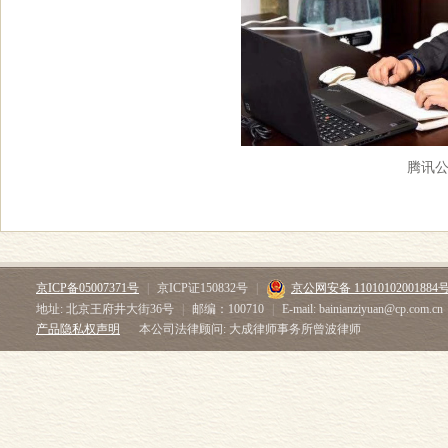
腾讯
京ICP备05007371号
|
京ICP证150832号
|
京公网安备 11010102001884
地址: 北京王府井大街36号
|
邮编：100710
|
E-mail: bainianziyuan@cp.com.cn
产品隐私权声明
本公司法律顾问: 大成律师事务所曾波律师