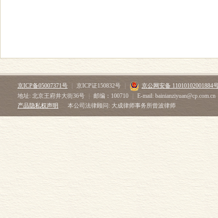
京ICP备05007371号
|
京ICP证150832号
|
京公网安备 11010102001884
地址: 北京王府井大街36号
|
邮编：100710
|
E-mail: bainianziyuan@cp.com.cn
产品隐私权声明
本公司法律顾问: 大成律师事务所曾波律师