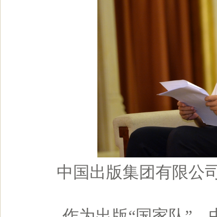
中国出版集团有限公
作为出版“国家队”