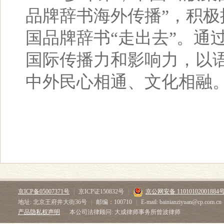
品牌辞书海外传播”，积
国品牌辞书“走出去”。通
国际传播力和影响力，以
中外民心相通、文化相融
京ICP备05007371号
|
京ICP证150832号
|
京公网安备 11010102001884
地址: 北京王府井大街36号
|
邮编：100710
|
E-mail: bainianziyuan@cp.com.cn
产品隐私权声明
本公司法律顾问: 大成律师事务所曾波律师