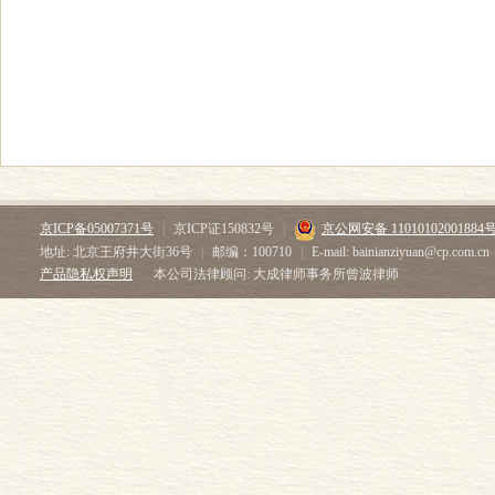
京ICP备05007371号
|
京ICP证150832号
|
京公网安备 11010102001884
地址: 北京王府井大街36号
|
邮编：100710
|
E-mail: bainianziyuan@cp.com.cn
产品隐私权声明
本公司法律顾问: 大成律师事务所曾波律师