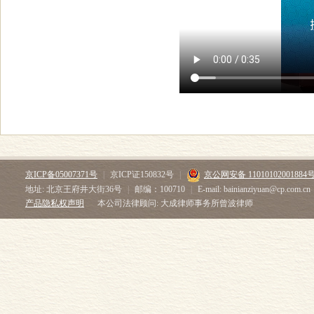
京ICP备05007371号
|
京ICP证150832号
|
京公网安备 11010102001884
地址: 北京王府井大街36号
|
邮编：100710
|
E-mail: bainianziyuan@cp.com.cn
产品隐私权声明
本公司法律顾问: 大成律师事务所曾波律师