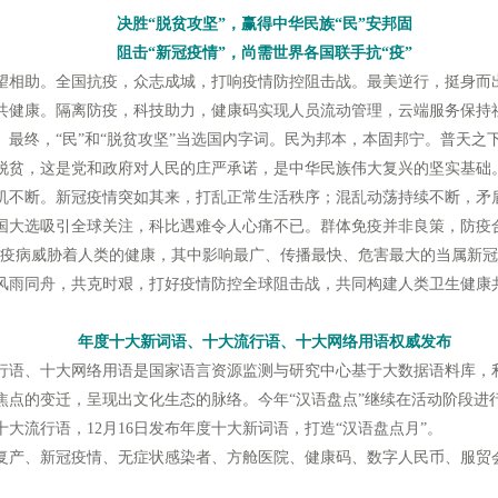
决胜“脱贫攻坚”，赢得中华民族“民”安邦固
阻击“新冠疫情”，尚需世界各国联手抗“疫”
望相助。全国抗疫，众志成城，打响疫情防控阻击战。最美逆行，挺身而
共健康。隔离防疫，科技助力，健康码实现人员流动管理，云端服务保持
最终，“民”和“脱贫攻坚”当选国内字词。民为邦本，本固邦宁。普天之
脱贫，这是党和政府对人民的庄严承诺，是中华民族伟大复兴的坚实基础
机不断。新冠疫情突如其来，打乱正常生活秩序；混乱动荡持续不断，矛
国大选吸引全球关注，科比遇难令人心痛不已。群体免疫并非良策，防疫合
各种疫病威胁着人类的健康，其中影响最广、传播最快、危害最大的当属新
风雨同舟，共克时艰，打好疫情防控全球阻击战，共同构建人类卫生健康
年度十大新词语、十大流行语、十大网络用语权威发布
行语、十大网络用语是国家语言资源监测与研究中心基于大数据语料库，
点的变迁，呈现出文化生态的脉络。今年“汉语盘点”继续在活动阶段进行“
十大流行语，12月16日发布年度十大新词语，打造“汉语盘点月”。
复产、新冠疫情、无症状感染者、方舱医院、健康码、数字人民币、服贸