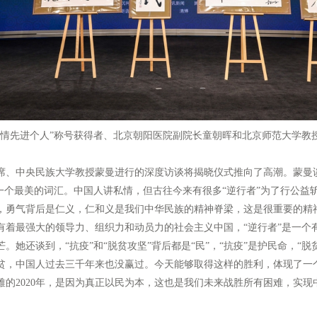
疫情先进个人”称号获得者、北京朝阳医院副院长童朝晖和北京师范大学教
、中央民族大学教授蒙曼进行的深度访谈将揭晓仪式推向了高潮。蒙曼
来的一个最美的词汇。中国人讲私情，但古往今来有很多“逆行者”为了行公
，勇气背后是仁义，仁和义是我们中华民族的精神脊梁，这是很重要的精
有着最强大的领导力、组织力和动员力的社会主义中国，“逆行者”是一个
。她还谈到，“抗疫”和“脱贫攻坚”背后都是“民”，“抗疫”是护民命，“
贫，中国人过去三千年来也没赢过。今天能够取得这样的胜利，体现了一个
难的2020年，是因为真正以民为本，这也是我们未来战胜所有困难，实