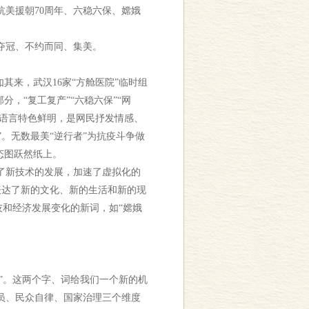
美援朝70周年、六稳六保、嫦娥
夺冠、不约而同、集美。
其来，武汉16家“方舱医院”临时组
，“复工复产”“六稳六保”“网
的语言特色鲜明，是网民抒发情感、
”。无数最美“逆行者”为抗疫斗争做
态图跃然纸上。
了新技术的发展，加速了虚拟化的
表达了新的文化、新的生活和新的现
技和经济发展变化的新词，如“嫦娥
”。这两个字、词给我们一个新的机
员、民众自律、国家治理三个维度