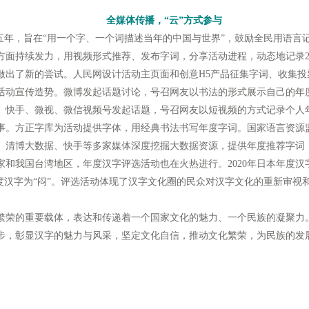
全媒体传播，“云”方式参与
年，旨在“用一个字、一个词描述当年的中国与世界”，鼓励全民用语言
方面持续发力，用视频形式推荐、发布字词，分享活动进程，动态地记录2
做出了新的尝试。人民网设计活动主页面和创意H5产品征集字词、收集投
活动宣传造势。微博发起话题讨论，号召网友以书法的形式展示自己的年
。快手、微视、微信视频号发起话题，号召网友以短视频的方式记录个人
事。方正字库为活动提供字体，用经典书法书写年度字词。国家语言资源
、清博大数据、快手等多家媒体深度挖掘大数据资源，提供年度推荐字词
我国台湾地区，年度汉字评选活动也在火热进行。2020年日本年度汉字
年度汉字为“闷”。评选活动体现了汉字文化圈的民众对汉字文化的重新审视
的重要载体，表达和传递着一个国家文化的魅力、一个民族的凝聚力。
步，彰显汉字的魅力与风采，坚定文化自信，推动文化繁荣，为民族的发