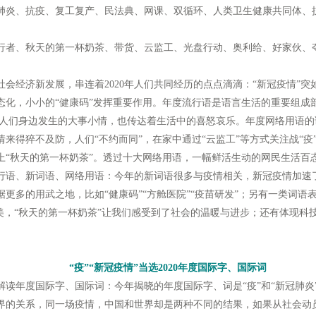
肺炎、抗疫、复工复产、民法典、网课、双循环、人类卫生健康共同体、抗
行者、秋天的第一杯奶茶、带货、云监工、光盘行动、奥利给、好家伙、
济新发展，串连着2020年人们共同经历的点点滴滴：“新冠疫情”突如
化，小小的“健康码”发挥重要作用。年度流行语是语言生活的重要组成部分
勒出人们身边发生的大事小情，也传达着生活中的喜怒哀乐。年度网络用语
来得猝不及防，人们“不约而同”，在家中通过“云监工”等方式关注战“疫
上“秋天的第一杯奶茶”。透过十大网络用语，一幅鲜活生动的网民生活百
语、新词语、网络用语：今年的新词语很多与疫情相关，新冠疫情加速
更多的用武之地，比如“健康码”“方舱医院”“疫苗研发”；另有一类词语
美，“秋天的第一杯奶茶”让我们感受到了社会的温暖与进步；还有体现科
。
“疫”“新冠疫情”当选2020年度国际字、国际词
年度国际字、国际词：今年揭晓的年度国际字、词是“疫”和“新冠肺炎
界的关系，同一场疫情，中国和世界却是两种不同的结果，如果从社会动