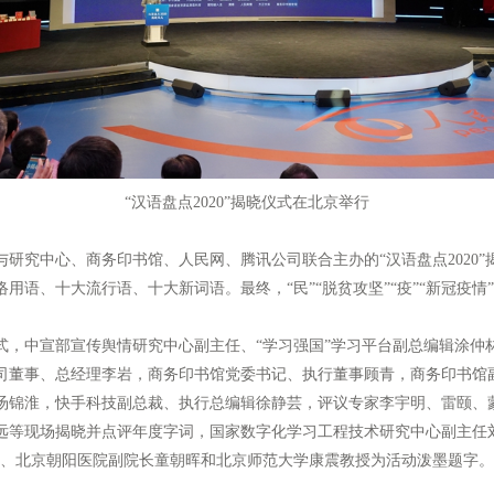
“汉语盘点2020”揭晓仪式在北京举行
研究中心、商务印书馆、人民网、腾讯公司联合主办的“汉语盘点2020
络用语、十大流行语、十大新词语。最终，“民”“脱贫攻坚”“疫”“新冠疫
中宣部宣传舆情研究中心副主任、“学习强国”学习平台副总编辑涂仲
司董事、总经理李岩，商务印书馆党委书记、执行董事顾青，商务印书馆
汤锦淮，快手科技副总裁、执行总编辑徐静芸，评议专家李宇明、雷颐、
远等现场揭晓并点评年度字词，国家数字化学习工程技术研究中心副主任
者、北京朝阳医院副院长童朝晖和北京师范大学康震教授为活动泼墨题字。