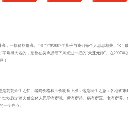
，一指价格提高。“涨”字在2007年几乎与我们每个人息息相关。它可能
因“涨”字暴得大名的，是曾在吴承恩笔下风光过一把的“天蓬元帅”。在200
啊！
芸芸众生之梦。猪肉价格和油价轮番上涨，这是民生之急；各地矿难此
十七大提出“努力使全体人民学有所教、劳有所得、病有所医、老有所养、
 的一个亮点。