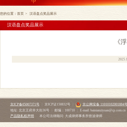
您的位置：
首页
>
汉语盘点奖品展示
汉语盘点奖品展示
《浮
2025.
京ICP备05007371号
|
京ICP证150832号
|
京公网安备 11010102001884
地址: 北京王府井大街36号
|
邮编：100710
|
E-mail: bainianziyuan@cp.com.cn
产品隐私权声明
本公司法律顾问: 大成律师事务所曾波律师