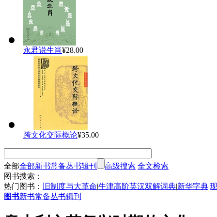
永君说生肖
¥28.00
跨文化交际概论
¥35.00
全部
全部
新书
常备
丛书
辑刊
高级搜索
全文检索
图书搜索：
热门图书：
旧制度与大革命
|
牛津高阶英汉双解词典
|
新华字典
|
图书
新书
常备
丛书
辑刊