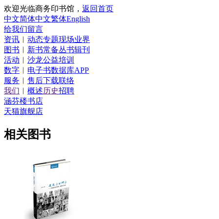
欢迎光临商务印书馆，
返回首页
中文简体
中文繁体
English
给我们留言
资讯
︱
动态
专题
现场
业界
图书
︱
新书
常备
丛书
辑刊
活动
︱
沙龙
公益
培训
数字
︱
电子书
数据库
APP
服务
︱
售后
下载
联络
我们
︱
概述
历史
招聘
涵芬楼书店
天猫旗舰店
相关图书