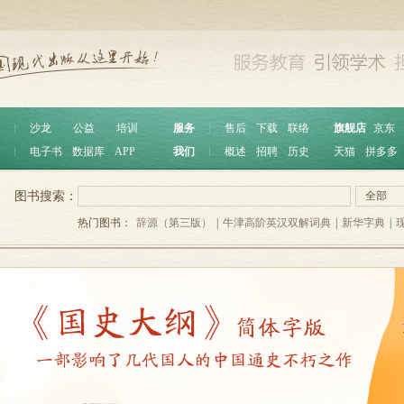
︱
沙龙
公益
培训
服务
︱
售后
下载
联络
旗舰店
京东
︱
电子书
数据库
APP
我们
︱
概述
招聘
历史
天猫
拼多多
图书搜索：
全部
热门图书：
辞源（第三版）
|
牛津高阶英汉双解词典
|
新华字典
|