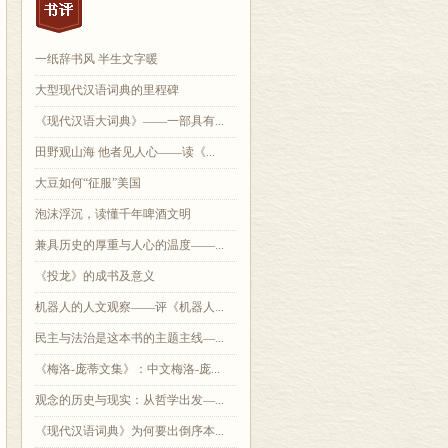
一纸辞书风 半生文字暖
大型现代汉语词典的里程碑
《现代汉语大词典》——一部具有...
田野观山海 他者见人心——读《...
大豆如何“征服”美国
泡沫浮沉，读懂千年啤酒文明
兼具历史的厚重与人心的温度——...
《投龙》的成书及意义
机器人的人文观察——评《机器人...
民主与法治是这本书的主题主线—...
《梅洛-庞蒂文集》：中文梅洛-庞...
观念的历史与现实：从哲学出发—...
《现代汉语词典》为何要出倒序本...