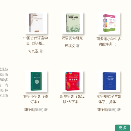
中国古代语言学
汉语复句研究
商务馆小学生多
史（第4版...
功能字典（...
邢福义
著
何九盈
著
语规范
馆出版
00多
表；内
可听标
13版
难字小字典（修
新华字典（第12
汉字规范字与繁
订本）
版•大字本...
体字、异体...
周行健
(编著) 著
周行健
(编著) 著
更 多