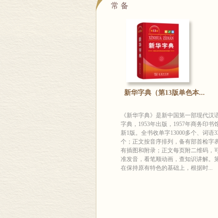
常 备
新华字典（第13版单色本...
《新华字典》是新中国第一部现代汉
字典，1953年出版，1957年商务印书
新1版。全书收单字13000多个、词语33
个；正文按音序排列，备有部首检字
有插图和附录；正文每页附二维码，
准发音，看笔顺动画，查知识讲解。第
在保持原有特色的基础上，根据时...