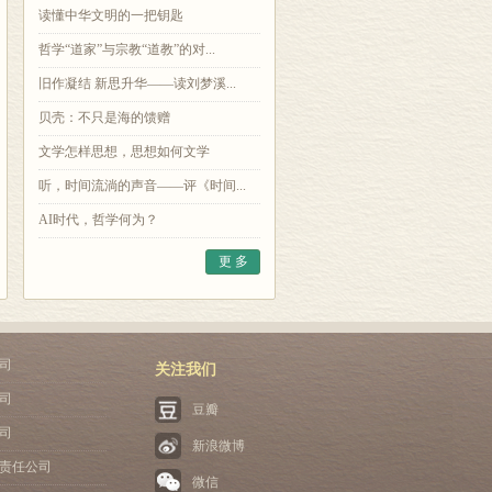
读懂中华文明的一把钥匙
哲学“道家”与宗教“道教”的对...
旧作凝结 新思升华——读刘梦溪...
贝壳：不只是海的馈赠
文学怎样思想，思想如何文学
听，时间流淌的声音——评《时间...
AI时代，哲学何为？
更 多
司
关注我们
司
豆瓣
司
新浪微博
责任公司
微信