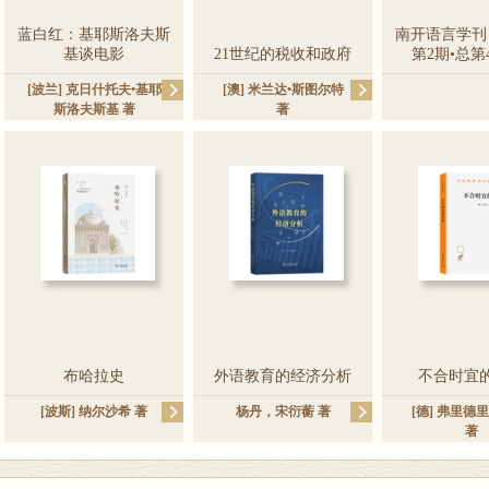
蓝白红：基耶斯洛夫斯
南开语言学刊（
基谈电影
21世纪的税收和政府
第2期•总第
[波兰]
克日什托夫•基耶
[澳]
米兰达•斯图尔特
斯洛夫斯基
著
著
布哈拉史
外语教育的经济分析
不合时宜
[波斯]
纳尔沙希
著
杨丹
，
宋衍蘅
著
[德]
弗里德里
著