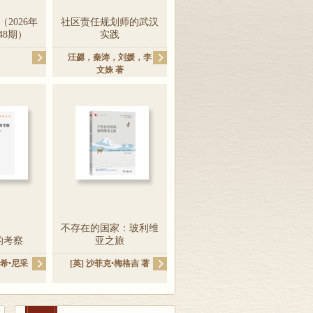
2026年
社区责任规划师的武汉
48期）
实践
汪勰
，
秦涛
，
刘媛
，
李
文姝
著
不存在的国家：玻利维
的考察
亚之旅
希•尼采
[英]
沙菲克•梅格吉
著