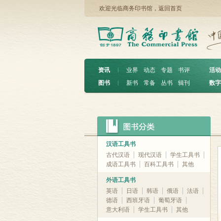
欢迎光临商务印书馆，
返回首页
资讯
︱
业界
动态
专题
书评
活动
图书
︱
新书
常备
丛书
辑刊
数字
汉语工具书
古代汉语
现代汉语
学生工具书
成语工具书
百科工具书
其他
外语工具书
英语
日语
韩语
俄语
法语
德语
西班牙语
葡萄牙语
意大利语
学生工具书
其他