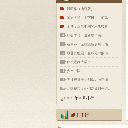
1
晨曦集（增订版）
2
国史大纲（上下册）（简体...
3
士变：近代中国的思想转折
4
杨振宁传（最新增订版）
5
在集市：昆明篆新农贸市场...
6
康熙的红票：全球化中的清...
7
什么是好大学？
8
乡土中国
9
天才杨振宁：创造力与平衡...
10
北欧秘诀：他们是如何创造...
2025年10月排行