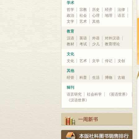
学术
哲学
宗教
历史
经济
法律
政治
社会
心理
地理
语言
文学
艺术
其他
教育
汉语
英语
外语
对外汉语
教材
考试
少儿
教育理论
文化
文化
艺术
文学
传记
文创
其他
经管
科普
生活
博物
古籍
辑刊
语言研究
社会科学
《英语世界》
《汉语世界》