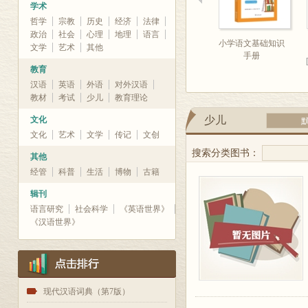
学术
哲学
宗教
历史
经济
法律
政治
社会
心理
地理
语言
小学语文基础知识
文学
艺术
其他
手册
教育
汉语
英语
外语
对外汉语
教材
考试
少儿
教育理论
少儿
文化
文化
艺术
文学
传记
文创
搜索分类图书：
其他
经管
科普
生活
博物
古籍
辑刊
语言研究
社会科学
《英语世界》
《汉语世界》
1
现代汉语词典（第7版）