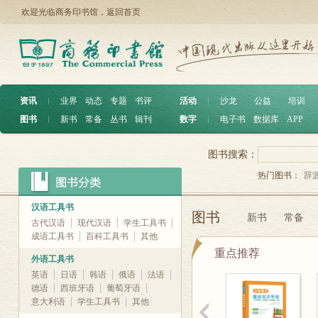
欢迎光临商务印书馆，
返回首页
资讯
︱
业界
动态
专题
书评
活动
︱
沙龙
公益
培训
图书
︱
新书
常备
丛书
辑刊
数字
︱
电子书
数据库
APP
图书搜索：
热门图书：
辞
汉语工具书
图书
新书
常备
古代汉语
现代汉语
学生工具书
成语工具书
百科工具书
其他
重点推荐
外语工具书
英语
日语
韩语
俄语
法语
德语
西班牙语
葡萄牙语
意大利语
学生工具书
其他