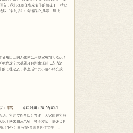
者而言，我们在确保名家名作的前提下，精心
取《名利场》中最精彩的几章，组成...
作者用自己的人生体会来教父母如何陪孩子
折教育这个大话题分解到生活的点点滴滴
的心理动态，将生活中的小磕小绊变成...
译者：
摩客
本印时间：2015年06月
操场。它调皮捣蛋四处奔跑，大家跟在它身
么呢？快来和蓝老师、帕金校长、快递员托
只小狗》由马梭•普莱斯创作文字，...