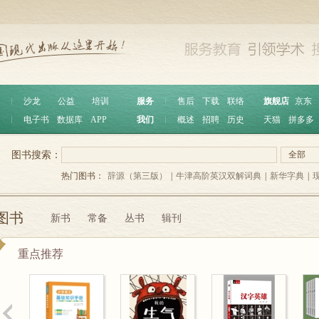
︱
沙龙
公益
培训
服务
︱
售后
下载
联络
旗舰店
京东
︱
电子书
数据库
APP
我们
︱
概述
招聘
历史
天猫
拼多多
图书搜索：
全部
热门图书：
辞源（第三版）
|
牛津高阶英汉双解词典
|
新华字典
|
图书
新书
常备
丛书
辑刊
重点推荐