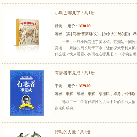
小狗去哪儿了 / 共1册
精装
定价：
￥30.00
著者：
[美]
马梭•普莱斯
(文)，[加拿大]
冷沁
(图) 
一天，一只小狗闯进了美术馆。它溜达一圈跑
卖场……暴躁的局长终于下令，让侦探犬亨利来抓
什么呢？快来看看小狗现在在哪儿吧！ 《小狗去哪儿
有志者事竟成 / 共1册
平装
定价：
￥29.00
著者：
李辉
编者：
李辉
，
缪德民
，
卓勇
，
钱伟刚
选取二十几位有代表性的古今中外的杰出人物
步走向成功。
行动的力量 / 共1册