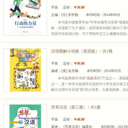
平装
定价：
￥30.00
主编：
[中]
常学勤
本印时间：2014年06月
本书是中国教育学会“中学生领导力培养”课题
集，共选取了九个项目，这些项目向我们展示了高
些高中生组成小组，为了帮助环卫工人修建休息站、
汉语图解小词典（英语版） / 共1册
平装
定价：
￥98.00
编者：
[美]
吴月梅
本印时间：2014年03月
本书是商务印书馆“图解系列”产品之一，系国家
之一，是一本专为各国学汉语的中小学生设计的工具
解方式用中文呈现“我”的小世界。儿童画风格，生动、
芳草汉语（第三册） / 共1册
平装
定价：
￥48.00
著者：
《芳草汉语》编委会
本印时间：2013年