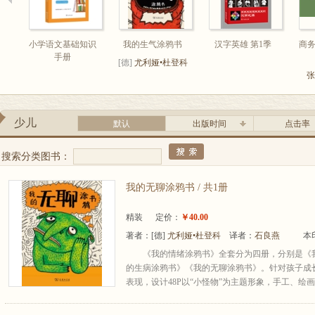
小学语文基础知识
我的生气涂鸦书
汉字英雄 第1季
商
手册
[德]
尤利娅•杜登科
著
张
少儿
默认
出版时间
点击率
搜索分类图书：
我的无聊涂鸦书 / 共1册
精装
定价：
￥40.00
著者：
[德]
尤利娅•杜登科
译者：
石良燕
本
《我的情绪涂鸦书》全套分为四册，分别是《
的生病涂鸦书》《我的无聊涂鸦书》。针对孩子成
表现，设计48P以“小怪物”为主题形象，手工、绘画