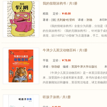
我的假期涂鸦书 / 共1册
精装
定价：
￥40.00
著者：
[德]
尤利娅•杜登科
译者：
孙驰
本印时
《我的情绪涂鸦书》全套分为四册，分别是《
的生病涂鸦书》《我的无聊涂鸦书》。针对孩子成
表现，设计48P以“小怪物”为主题形象，手工、绘画
牛津少儿英汉动物百科 / 共1册
平装
定价：
￥78.00
译者：
张劲硕
编者：
英国牛津大学出版社
本
《牛津少儿英汉动物百科》是一本英汉双语的彩
来，深受国外小读者和家长喜爱。本书向读者介绍
内容兼顾知识和趣味，英语简洁地道，译文准确易懂
听孩子涂鸦 / 共1册