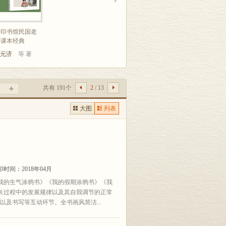
务印书馆民国老
课本经典
元济
等 著
共有 191个
2
/ 13
大图
列表
印时间：2018年04月
我的生气涂鸦书》《我的假期涂鸦书》《我
长过程中的发展规律以及其自我调节的正常
以及书写等互动环节。全书画风简洁...