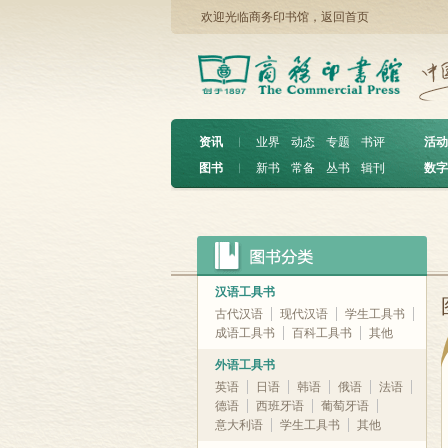
欢迎光临商务印书馆，
返回首页
资讯
︱
业界
动态
专题
书评
活动
图书
︱
新书
常备
丛书
辑刊
数字
汉语工具书
古代汉语
现代汉语
学生工具书
成语工具书
百科工具书
其他
外语工具书
英语
日语
韩语
俄语
法语
德语
西班牙语
葡萄牙语
意大利语
学生工具书
其他