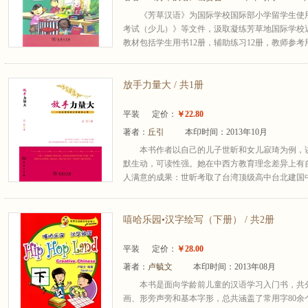
《芳草汉语》为国际学校国际部小学留学生使
考试（少儿）》等文件，汲取凝练芳草地国际学校
教材包括学生用书12册，辅助练习12册，教师参考用书
放手力量大 / 共1册
平装
定价：
￥22.80
著者：
丘引
本印时间：2013年10月
本书作者以自己的儿子世昕和女儿寂琦为例，
默生动，可读性强。她在中西方教育理念差异上有
人满意的成果：世昕考取了台湾顶级高中台北建国中
嘻哈乐园•汉字绘写（下册） / 共2册
平装
定价：
￥28.00
著者：
卢毓文
本印时间：2013年08月
本书是面向学龄前儿童的汉语学习入门书，共
画、形旁声旁和基本字形，总共涵盖了常用字80