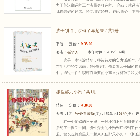
力于英汉翻译的工作者量身打造的。 亮点：就译
挑选最好的译者。译文堪称经典。 内容简介：本书选
孩子别怕，跌倒了再起来 / 共1册
平装
定价：
￥35.00
著者：
崔华芳
本印时间：2015年09月
这是一本沉淀精华，整装待发的实力派新作。
在生活中经受风雨，静候彩虹。作者将亲子间的挫
中，通过一件件琐碎而重要的小事来分析孩子和父母
抓住那只小狗 / 共1册
精装
定价：
￥30.00
著者：
[美]
马梭•普莱斯
(文)，[加拿大]
冷沁
(图) 
在一个忙碌的日子里，一只小狗不经意闯进了
后绕了一圈又一圈。慌忙奔走的小狗到底遇到了什
尼、警长拉特克里夫一起来抓住那只小狗！ 《抓住那