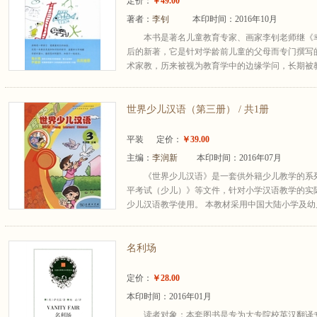
定价：
￥49.00
著者：
李钊
本印时间：2016年10月
本书是著名儿童教育专家、画家李钊老师继《
后的新著，它是针对学龄前儿童的父母而专门撰写
术家教，历来被视为教育学中的边缘学问，长期被教
世界少儿汉语（第三册） / 共1册
平装
定价：
￥39.00
主编：
李润新
本印时间：2016年07月
《世界少儿汉语》是一套供外籍少儿教学的系
平考试（少儿）》等文件，针对小学汉语教学的实
少儿汉语教学使用。 本教材采用中国大陆小学及幼儿
名利场
定价：
￥28.00
本印时间：2016年01月
读者对象：本套图书是专为大专院校英汉翻译