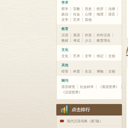
学术
哲学
宗教
历史
经济
法律
政治
社会
心理
地理
语言
文学
艺术
其他
教育
汉语
英语
外语
对外汉语
教材
考试
少儿
教育理论
文化
文化
艺术
文学
传记
文创
其他
经管
科普
生活
博物
古籍
辑刊
语言研究
社会科学
《英语世界》
《汉语世界》
1
现代汉语词典（第7版）