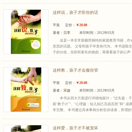
这样说，孩子才听你的话
平装
定价：
￥20.00
著者：
贝李
本印时间：2012年03月
这是一本非常新颖而独特的家庭教育书籍，作
意思的话题。 父母和孩子毕竟有代沟。 本书选取
子的分歧，先听听家长的抱怨，再看看孩子的心声，
这样教，孩子才会服你管
平装
定价：
￥20.00
著者：
宋婕
本印时间：2012年03月
本书从四大方面进行详细地探讨：“过失篇：子
新‘教子计’”、“心理篇：知儿知己百战百胜”和“ 
常完整。 本书通过具体事例分析告诉读者，所谓的“问
这样爱，孩子才不被宠坏