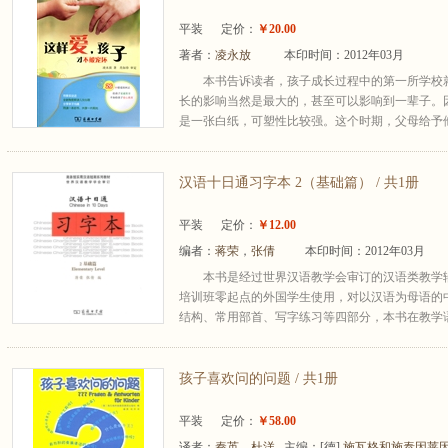
平装
定价：
￥20.00
著者：
凌永放
本印时间：2012年03月
本书告诉读者，孩子成长过程中的第一所学校
长的影响当然是最大的，甚至可以影响到一辈子。
是一张白纸，可塑性比较强。这个时期，父母给予他
汉语十日通习字本 2（基础篇） / 共1册
平装
定价：
￥12.00
编者：
蒋荣
，
张倩
本印时间：2012年03月
本书是经过世界汉语教学会审订的汉语类教学
培训班零起点的外国学生使用，对以汉语为母语的
结构、常用部首、写字练习等四部分，本书在教学语
孩子喜欢问的问题 / 共1册
平装
定价：
￥58.00
译者：
秦英
，
杜洋
主编：
[德]
施瓦格和施泰因莱