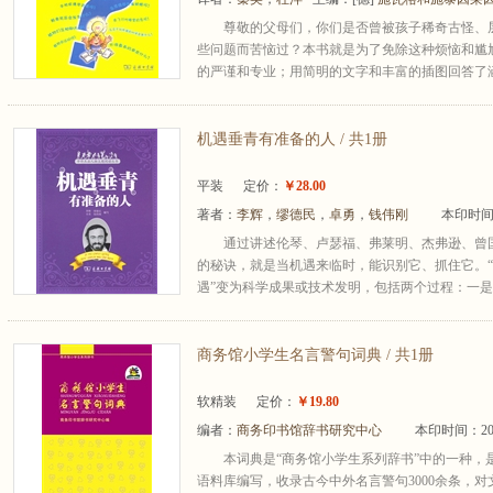
尊敬的父母们，你们是否曾被孩子稀奇古怪、
些问题而苦恼过？本书就是为了免除这种烦恼和尴
的严谨和专业；用简明的文字和丰富的插图回答了涵
机遇垂青有准备的人 / 共1册
平装
定价：
￥28.00
著者：
李辉
，
缪德民
，
卓勇
，
钱伟刚
本印时间：
通过讲述伦琴、卢瑟福、弗莱明、杰弗逊、曾
的秘诀，就是当机遇来临时，能识别它、抓住它。“
遇”变为科学成果或技术发明，包括两个过程：一
商务馆小学生名言警句词典 / 共1册
软精装
定价：
￥19.80
编者：
商务印书馆辞书研究中心
本印时间：20
本词典是“商务馆小学生系列辞书”中的一种，
语料库编写，收录古今中外名言警句3000余条，