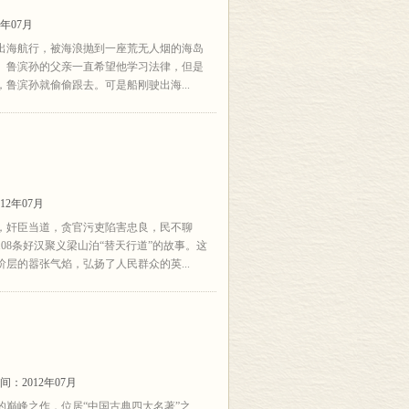
年07月
出海航行，被海浪抛到一座荒无人烟的海岛
事。鲁滨孙的父亲一直希望他学习法律，但是
鲁滨孙就偷偷跟去。可是船刚驶出海...
12年07月
，奸臣当道，贪官污吏陷害忠良，民不聊
08条好汉聚义梁山泊“替天行道”的故事。这
层的嚣张气焰，弘扬了人民群众的英...
间：2012年07月
巅峰之作，位居“中国古典四大名著”之