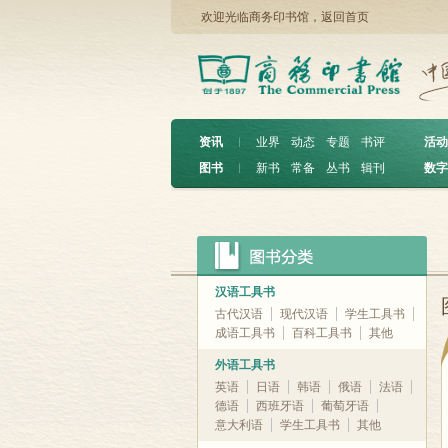
欢迎光临商务印书馆，
返回首页
资讯
︱
业界
动态
专题
书评
活动
图书
︱
新书
常备
丛书
辑刊
数字
汉语工具书
古代汉语
现代汉语
学生工具书
成语工具书
百科工具书
其他
外语工具书
英语
日语
韩语
俄语
法语
德语
西班牙语
葡萄牙语
意大利语
学生工具书
其他