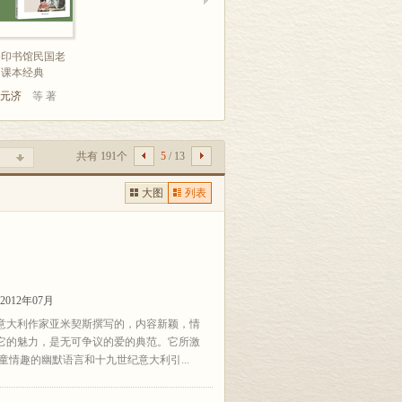
务印书馆民国老
课本经典
元济
等 著
共有 191个
5
/ 13
大图
列表
012年07月
意大利作家亚米契斯撰写的，内容新颖，情
它的魅力，是无可争议的爱的典范。它所激
情趣的幽默语言和十九世纪意大利引...