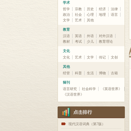
学术
哲学
宗教
历史
经济
法律
政治
社会
心理
地理
语言
文学
艺术
其他
教育
汉语
英语
外语
对外汉语
教材
考试
少儿
教育理论
文化
文化
艺术
文学
传记
文创
其他
经管
科普
生活
博物
古籍
辑刊
语言研究
社会科学
《英语世界》
《汉语世界》
1
现代汉语词典（第7版）