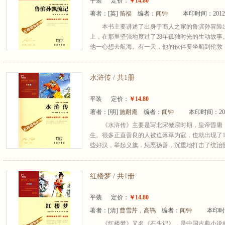
平装
定价：
￥14.80
著者：
[英]
笛福
编者：
闻钟
本印时间：2012
本书主要讲述了出身于商人之家的鲁滨孙冒险
上，在那里坚强地度过了28年孤独时光的生动故
他一心想去航海。有一天，他的伙伴要坐船到伦敦，
水浒传 / 共1册
平装
定价：
￥14.80
著者：
[明]
施耐庵
编者：
闻钟
本印时间：20
《水浒传》主要是写北宋徽宗时期，皇帝昏庸
生。很多正直善良的人被迫落草为寇，也就出现了1
些好汉，举起义旗，惩恶扬善，沉重地打击了统治阶
红楼梦 / 共1册
平装
定价：
￥14.80
著者：
[清]
曹雪芹
，
高鹗
编者：
闻钟
本印时
《红楼梦》又名《石头记》，是中国古典小说的