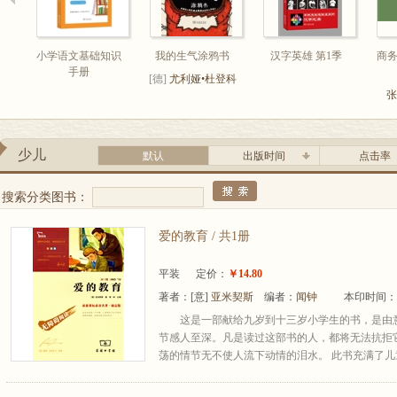
小学语文基础知识
我的生气涂鸦书
汉字英雄 第1季
商
手册
[德]
尤利娅•杜登科
著
张
少儿
默认
出版时间
点击率
搜索分类图书：
爱的教育 / 共1册
平装
定价：
￥14.80
著者：
[意]
亚米契斯
编者：
闻钟
本印时间：2
这是一部献给九岁到十三岁小学生的书，是由
节感人至深。凡是读过这部书的人，都将无法抗拒
荡的情节无不使人流下动情的泪水。 此书充满了儿童