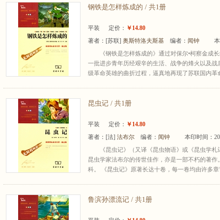
钢铁是怎样炼成的 / 共1册
平装
定价：
￥14.80
著者：
[苏联]
奥斯特洛夫斯基
编者：
闻钟
本
《钢铁是怎样炼成的》通过对保尔•柯察金成
一批进步青年历经艰辛的生活、战争的烽火以及战
级革命英雄的曲折过程，逼真地再现了苏联国内革命
昆虫记 / 共1册
平装
定价：
￥14.80
著者：
[法]
法布尔
编者：
闻钟
本印时间：20
《昆虫记》（又译《昆虫物语》或《昆虫学札记
昆虫学家法布尔的传世佳作，亦是一部不朽的著作
科。 《昆虫记》原著长达十卷，每一卷均由许多章节
鲁滨孙漂流记 / 共1册