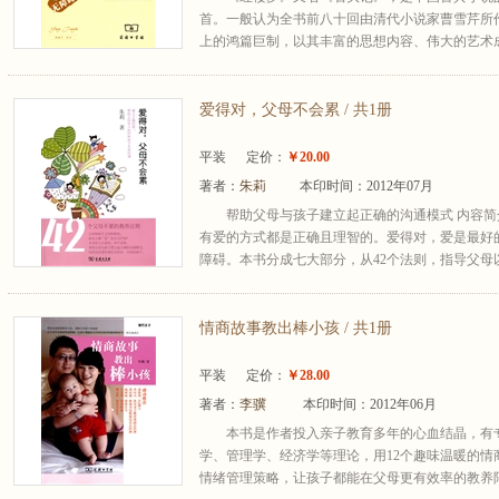
首。一般认为全书前八十回由清代小说家曹雪芹所
上的鸿篇巨制，以其丰富的思想内容、伟大的艺术成
爱得对，父母不会累 / 共1册
平装
定价：
￥20.00
著者：
朱莉
本印时间：2012年07月
帮助父母与孩子建立起正确的沟通模式 内容
有爱的方式都是正确且理智的。爱得对，爱是最好
障碍。本书分成七大部分，从42个法则，指导父母以
情商故事教出棒小孩 / 共1册
平装
定价：
￥28.00
著者：
李骥
本印时间：2012年06月
本书是作者投入亲子教育多年的心血结晶，有
学、管理学、经济学等理论，用12个趣味温暖的
情绪管理策略，让孩子都能在父母更有效率的教养