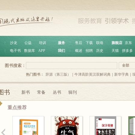
︱
沙龙
公益
培训
服务
︱
售后
下载
联络
旗舰店
京东
︱
电子书
数据库
APP
我们
︱
概述
招聘
历史
天猫
拼多多
图书搜索：
全部
热门图书：
辞源（第三版）
|
牛津高阶英汉双解词典
|
新华字典
|
图书
新书
常备
丛书
辑刊
重点推荐