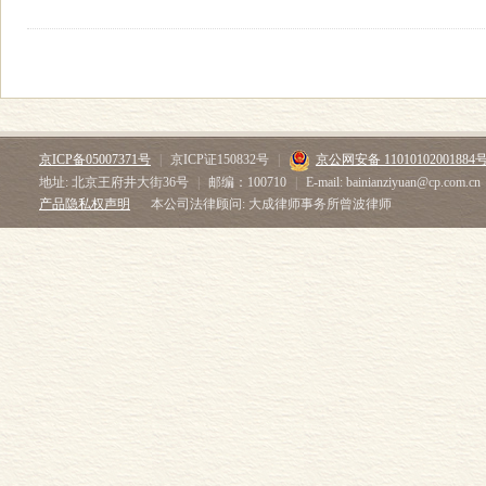
京ICP备05007371号
|
京ICP证150832号
|
京公网安备 11010102001884
地址: 北京王府井大街36号
|
邮编：100710
|
E-mail: bainianziyuan@cp.com.cn
产品隐私权声明
本公司法律顾问: 大成律师事务所曾波律师