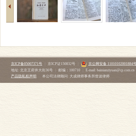
京ICP备05007371号
|
京ICP证150832号
|
京公网安备 11010102001884
地址: 北京王府井大街36号
|
邮编：100710
|
E-mail: bainianziyuan@cp.com.cn
产品隐私权声明
本公司法律顾问: 大成律师事务所曾波律师