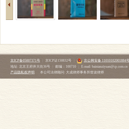
京ICP备05007371号
|
京ICP证150832号
|
京公网安备 11010102001884
地址: 北京王府井大街36号
|
邮编：100710
|
E-mail: bainianziyuan@cp.com.cn
产品隐私权声明
本公司法律顾问: 大成律师事务所曾波律师