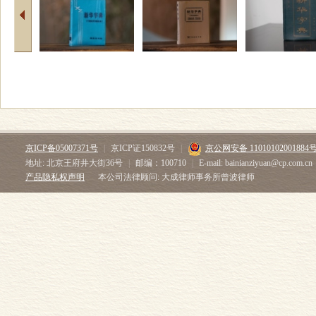
京ICP备05007371号
|
京ICP证150832号
|
京公网安备 11010102001884
地址: 北京王府井大街36号
|
邮编：100710
|
E-mail: bainianziyuan@cp.com.cn
产品隐私权声明
本公司法律顾问: 大成律师事务所曾波律师