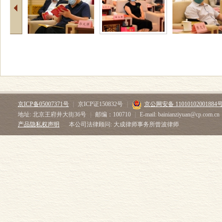
京ICP备05007371号
|
京ICP证150832号
|
京公网安备 11010102001884
地址: 北京王府井大街36号
|
邮编：100710
|
E-mail: bainianziyuan@cp.com.cn
产品隐私权声明
本公司法律顾问: 大成律师事务所曾波律师