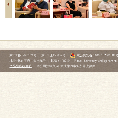
京ICP备05007371号
|
京ICP证150832号
|
京公网安备 11010102001884
地址: 北京王府井大街36号
|
邮编：100710
|
E-mail: bainianziyuan@cp.com.cn
产品隐私权声明
本公司法律顾问: 大成律师事务所曾波律师