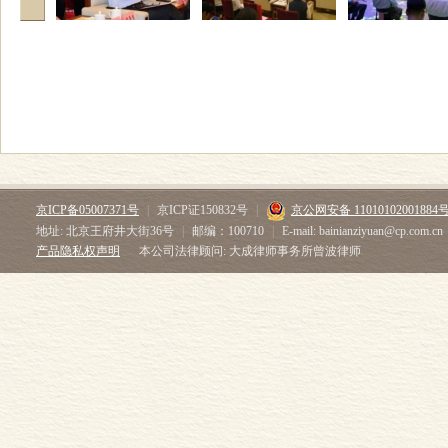
京ICP备05007371号
|
京ICP证150832号
|
京公网安备 11010102001884
地址: 北京王府井大街36号
|
邮编：100710
|
E-mail: bainianziyuan@cp.com.cn
产品隐私权声明
本公司法律顾问: 大成律师事务所曾波律师