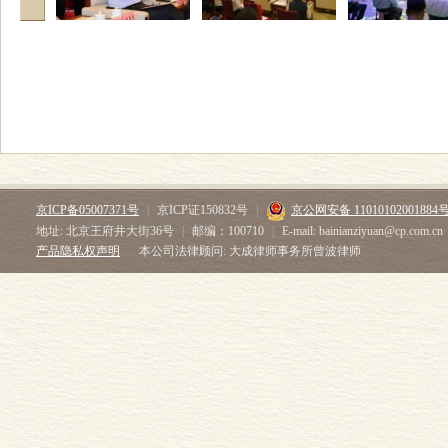
京ICP备05007371号
|
京ICP证150832号
|
京公网安备 11010102001884
地址: 北京王府井大街36号
|
邮编：100710
|
E-mail: bainianziyuan@cp.com.cn
产品隐私权声明
本公司法律顾问: 大成律师事务所曾波律师