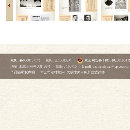
京ICP备05007371号
|
京ICP证150832号
|
京公网安备 11010102001884
地址: 北京王府井大街36号
|
邮编：100710
|
E-mail: bainianziyuan@cp.com.cn
产品隐私权声明
本公司法律顾问: 大成律师事务所曾波律师