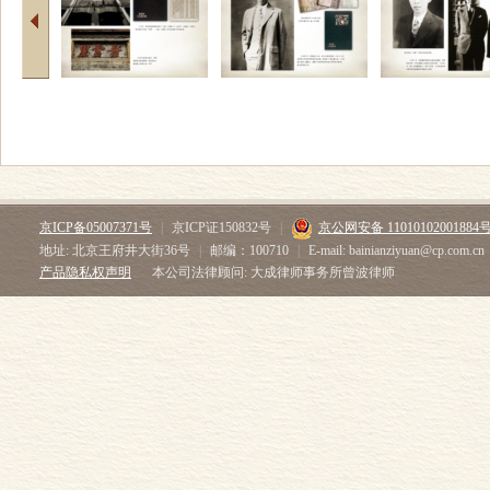
京ICP备05007371号
|
京ICP证150832号
|
京公网安备 11010102001884
地址: 北京王府井大街36号
|
邮编：100710
|
E-mail: bainianziyuan@cp.com.cn
产品隐私权声明
本公司法律顾问: 大成律师事务所曾波律师