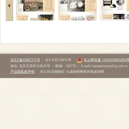
京ICP备05007371号
|
京ICP证150832号
|
京公网安备 11010102001884
地址: 北京王府井大街36号
|
邮编：100710
|
E-mail: bainianziyuan@cp.com.cn
产品隐私权声明
本公司法律顾问: 大成律师事务所曾波律师