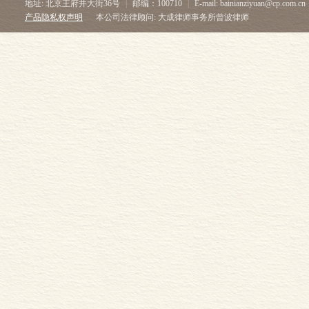
地址: 北京王府井大街36号
|
邮编：100710
|
E-mail: bainianziyuan@cp.com.cn
产品隐私权声明
本公司法律顾问: 大成律师事务所曾波律师