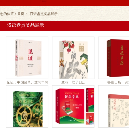
您的位置：
首页
>
汉语盘点奖品展示
汉语盘点奖品展示
见证：中国改革开放40年40
兰花：君子日历
鲁迅日历：201
人