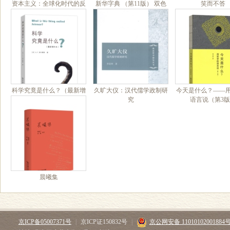
资本主义：全球化时代的反
新华字典 （第11版） 双色
笑而不答
思
本+APP
科学究竟是什么？（最新增
久旷大仪：汉代儒学政制研
今天是什么？——
补本）
究
语言说（第3
晨曦集
京ICP备05007371号
|
京ICP证150832号
|
京公网安备 11010102001884