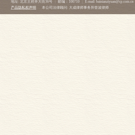
地址: 北京王府井大街36号
|
邮编：100710
|
E-mail: bainianziyuan@cp.com.cn
产品隐私权声明
本公司法律顾问: 大成律师事务所曾波律师