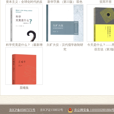
资本主义：全球化时代的反
新华字典 （第11版） 双色
笑而不答
思
本+APP
科学究竟是什么？（最新增
久旷大仪：汉代儒学政制研
今天是什么？——
补本）
究
语言说（第3
晨曦集
京ICP备05007371号
|
京ICP证150832号
|
京公网安备 11010102001884