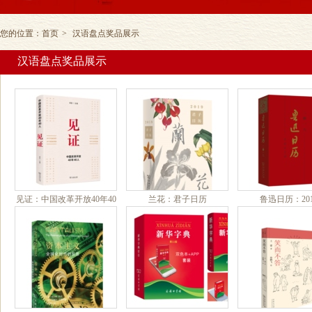
您的位置：
首页
>
汉语盘点奖品展示
汉语盘点奖品展示
见证：中国改革开放40年40
兰花：君子日历
鲁迅日历：201
人