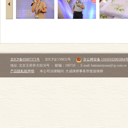
京ICP备05007371号
|
京ICP证150832号
|
京公网安备 11010102001884
地址: 北京王府井大街36号
|
邮编：100710
|
E-mail: bainianziyuan@cp.com.cn
产品隐私权声明
本公司法律顾问: 大成律师事务所曾波律师