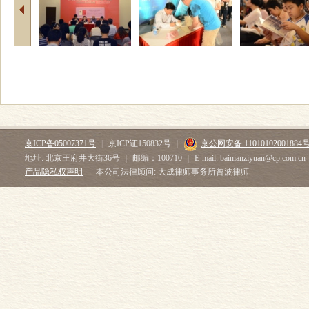
京ICP备05007371号
|
京ICP证150832号
|
京公网安备 11010102001884
地址: 北京王府井大街36号
|
邮编：100710
|
E-mail: bainianziyuan@cp.com.cn
产品隐私权声明
本公司法律顾问: 大成律师事务所曾波律师