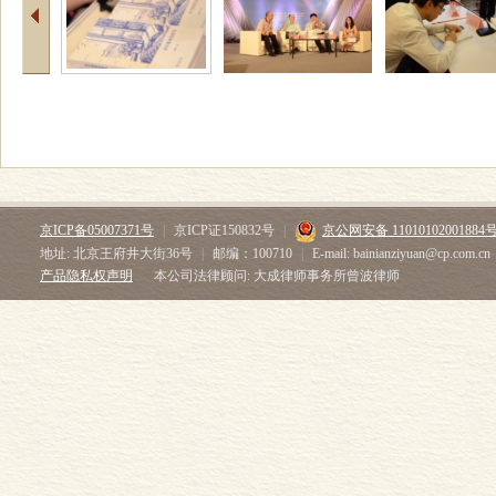
京ICP备05007371号
|
京ICP证150832号
|
京公网安备 11010102001884
地址: 北京王府井大街36号
|
邮编：100710
|
E-mail: bainianziyuan@cp.com.cn
产品隐私权声明
本公司法律顾问: 大成律师事务所曾波律师