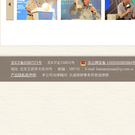
京ICP备05007371号
|
京ICP证150832号
|
京公网安备 11010102001884
地址: 北京王府井大街36号
|
邮编：100710
|
E-mail: bainianziyuan@cp.com.cn
产品隐私权声明
本公司法律顾问: 大成律师事务所曾波律师