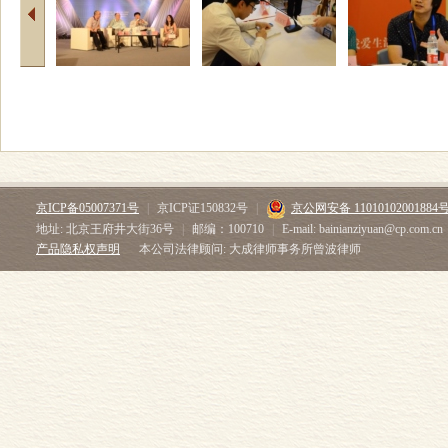
京ICP备05007371号
|
京ICP证150832号
|
京公网安备 11010102001884
地址: 北京王府井大街36号
|
邮编：100710
|
E-mail: bainianziyuan@cp.com.cn
产品隐私权声明
本公司法律顾问: 大成律师事务所曾波律师