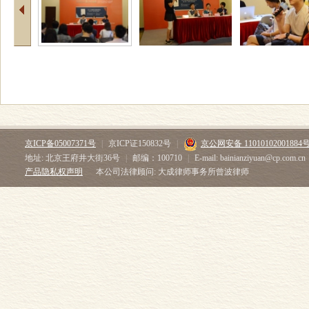
京ICP备05007371号
|
京ICP证150832号
|
京公网安备 11010102001884
地址: 北京王府井大街36号
|
邮编：100710
|
E-mail: bainianziyuan@cp.com.cn
产品隐私权声明
本公司法律顾问: 大成律师事务所曾波律师