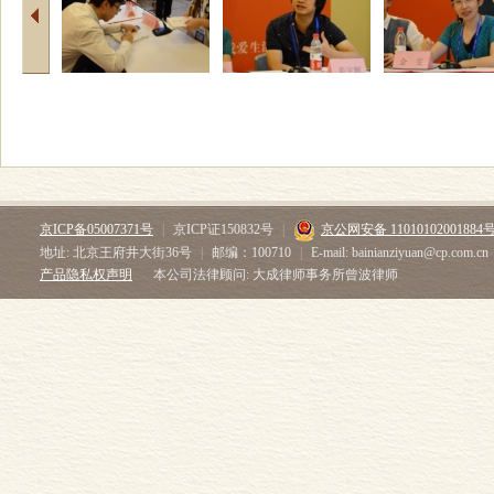
京ICP备05007371号
|
京ICP证150832号
|
京公网安备 11010102001884
地址: 北京王府井大街36号
|
邮编：100710
|
E-mail: bainianziyuan@cp.com.cn
产品隐私权声明
本公司法律顾问: 大成律师事务所曾波律师